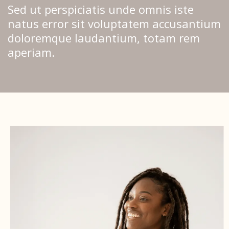
Sed ut perspiciatis unde omnis iste
natus error sit voluptatem accusantium
doloremque laudantium, totam rem
aperiam.