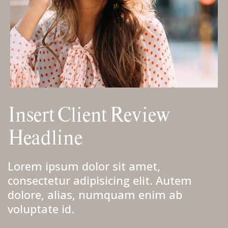
Insert Client Review
Headline
Lorem ipsum dolor sit amet,
consectetur adipisicing elit. Autem
dolore, alias, numquam enim ab
voluptate id.